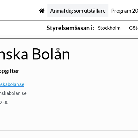
Anmäl dig som utställare
Program 2
Styrelsemässan i:
Stockholm
Göt
nska Bolån
pgifter
skabolan.se
nskabolan.se
12 00