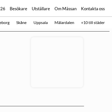
026
Besökare
Utställare
Om Mässan
Kontakta oss
eborg
Skåne
Uppsala
Mälardalen
+10 till städer