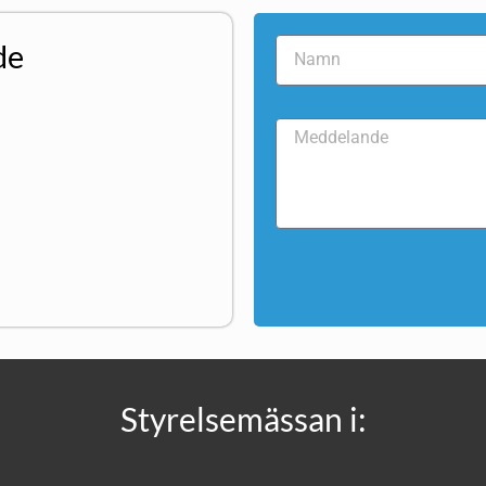
de
Styrelsemässan i: