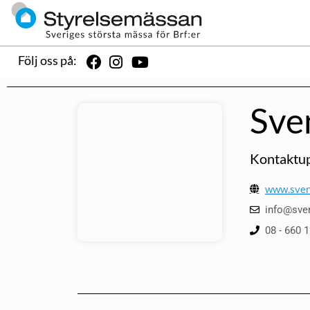
Följ oss på:
Sve
Kontaktup
www.sven
info@sve
08 - 660 