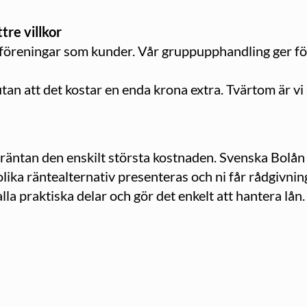
tre villkor
föreningar som kunder. Vår gruppupphandling ger för
an att det kostar en enda krona extra. Tvärtom är vi s
r räntan den enskilt största kostnaden. Svenska Bolå
lika räntealternativ presenteras och ni får rådgivni
lla praktiska delar och gör det enkelt att hantera lån