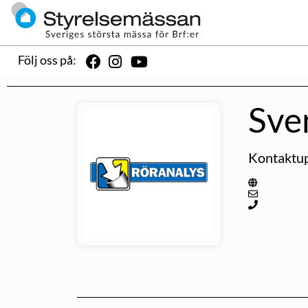
Följ oss på:
Sve
Kontaktup