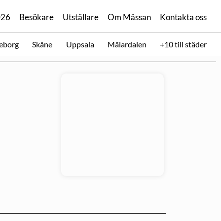
026
Besökare
Utställare
Om Mässan
Kontakta oss
eborg
Skåne
Uppsala
Mälardalen
+10 till städer