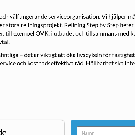
a och välfungerande serviceorganisation. Vi hjälper 
ller stora reliningsprojekt. Relining Step by Step hete
r, till exempel OVK, i utbudet och tillsammans med k
tal.
ntliga – det är viktigt att öka livscykeln för fastighe
ervice och kostnadseffektiva råd. Hållbarhet ska int
de