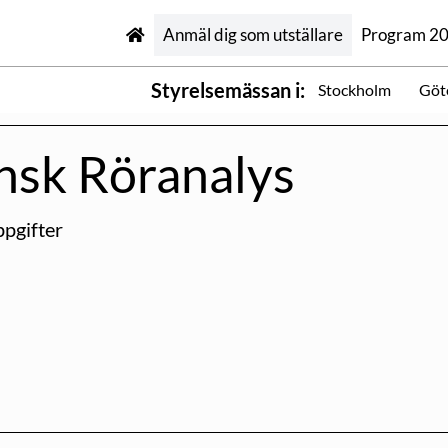
Anmäl dig som utställare
Program 2
Styrelsemässan i:
Stockholm
Göt
nsk Röranalys
pgifter