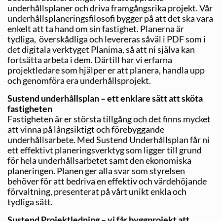
underhållsplaner och driva framgångsrika projekt. Vår
underhållsplaneringsfilosofi bygger på att det ska vara
enkelt att ta hand om sin fastighet. Planerna är
tydliga, överskådliga och levereras såväl i PDF som i
det digitala verktyget Planima, så att ni själva kan
fortsätta arbeta i dem. Därtill har vi erfarna
projektledare som hjälper er att planera, handla upp
och genomföra era underhållsprojekt.
Sustend underhållsplan – ett enklare sätt att sköta
fastigheten
Fastigheten är er största tillgång och det finns mycket
att vinna på långsiktigt och förebyggande
underhållsarbete. Med Sustend Underhållsplan får ni
ett effektivt planeringsverktyg som ligger till grund
för hela underhållsarbetet samt den ekonomiska
planeringen. Planen ger alla svar som styrelsen
behöver för att bedriva en effektiv och värdehöjande
förvaltning, presenterat på vårt unikt enkla och
tydliga sätt.
Sustend Projektledning – vi får byggprojekt att