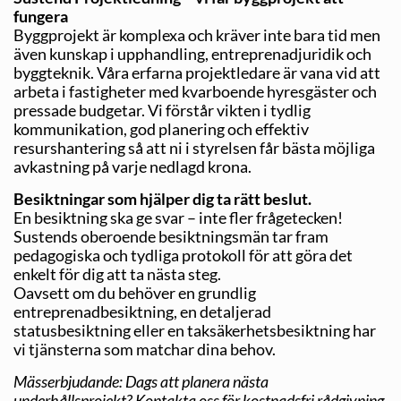
fungera
Byggprojekt är komplexa och kräver inte bara tid men
även kunskap i upphandling, entreprenadjuridik och
byggteknik. Våra erfarna projektledare är vana vid att
arbeta i fastigheter med kvarboende hyresgäster och
pressade budgetar. Vi förstår vikten i tydlig
kommunikation, god planering och effektiv
resurshantering så att ni i styrelsen får bästa möjliga
avkastning på varje nedlagd krona.
Besiktningar som hjälper dig ta rätt beslut.
En besiktning ska ge svar – inte fler frågetecken!
Sustends oberoende besiktningsmän tar fram
pedagogiska och tydliga protokoll för att göra det
enkelt för dig att ta nästa steg.
Oavsett om du behöver en grundlig
entreprenadbesiktning, en detaljerad
statusbesiktning eller en taksäkerhetsbesiktning har
vi tjänsterna som matchar dina behov.
Mässerbjudande: Dags att planera nästa
underhållsprojekt? Kontakta oss för kostnadsfri rådgivning