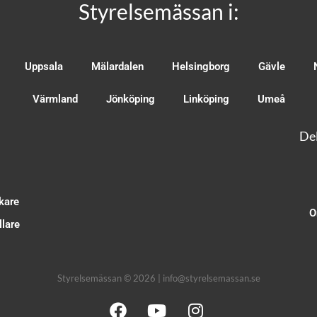
Styrelsemässan i:
Uppsala
Mälardalen
Helsingborg
Gävle
Värmland
Jönköping
Linköping
Umeå
Del
kare
O
lare
Styrelsemässan © 2026 | info@styrelsemassan.se