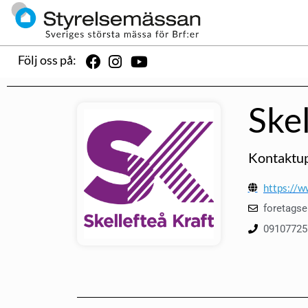
Följ oss på:
Ske
Kontaktup
https://w
foretagse
09107725