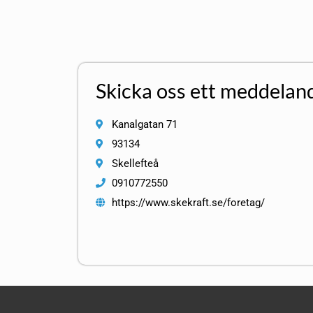
Skicka oss ett meddelan
Kanalgatan 71
93134
Skellefteå
0910772550
https://www.skekraft.se/foretag/