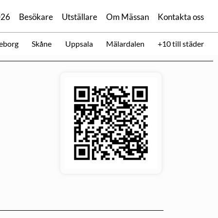
026
Besökare
Utställare
Om Mässan
Kontakta oss
eborg
Skåne
Uppsala
Mälardalen
+10 till städer