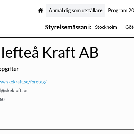
Anmäl dig som utställare
Program 2
Styrelsemässan i:
Stockholm
Göt
llefteå Kraft AB
pgifter
ww.skekraft.se/foretag/
l@skekraft.se
50