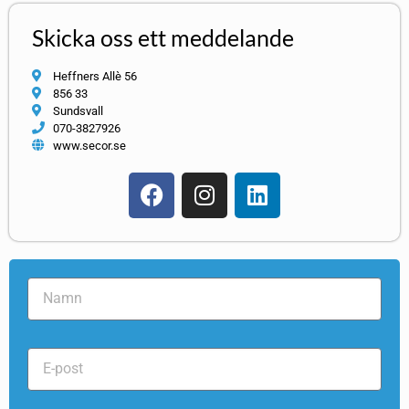
Skicka oss ett meddelande
Heffners Allè 56
856 33
Sundsvall
070-3827926
www.secor.se