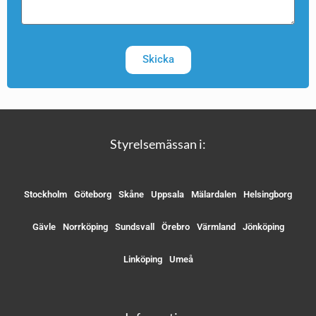
Skicka
Styrelsemässan i:
Stockholm
Göteborg
Skåne
Uppsala
Mälardalen
Helsingborg
Gävle
Norrköping
Sundsvall
Örebro
Värmland
Jönköping
Linköping
Umeå