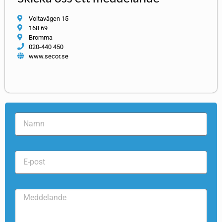
Voltavägen 15
168 69
Bromma
020-440 450
www.secor.se