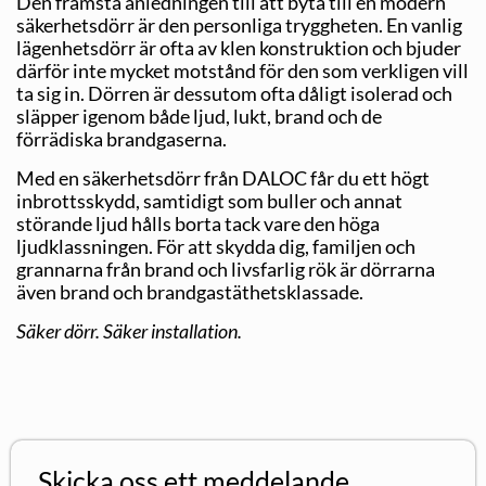
Den främsta anledningen till att byta till en modern
säkerhetsdörr är den personliga tryggheten. En vanlig
lägenhetsdörr är ofta av klen konstruktion och bjuder
därför inte mycket motstånd för den som verkligen vill
ta sig in. Dörren är dessutom ofta dåligt isolerad och
släpper igenom både ljud, lukt, brand och de
förrädiska brandgaserna.
Med en säkerhetsdörr från DALOC får du ett högt
inbrottsskydd, samtidigt som buller och annat
störande ljud hålls borta tack vare den höga
ljudklassningen. För att skydda dig, familjen och
grannarna från brand och livsfarlig rök är dörrarna
även brand och brandgastäthetsklassade.
Säker dörr. Säker installation.
Skicka oss ett meddelande