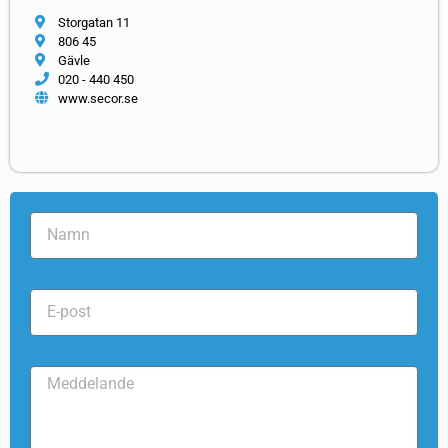
Storgatan 11
806 45
Gävle
020 - 440 450
www.secor.se