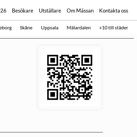
026
Besökare
Utställare
Om Mässan
Kontakta oss
eborg
Skåne
Uppsala
Mälardalen
+10 till städer