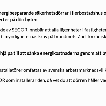
nergibesparande säkerhetsdörrar i flerbostadshus 
erter på dörrbyten.
de av SECOR innebär att alla lägenheter i fastighe
t, myndigheternas krav på brandmotstånd, förrädisk
hjälpa till att sänka energikostnaderna genom att b
 installatörer omfattas av svenska arbetsmarknadsvillk
om installerar den, då vet du att dörren håller vad