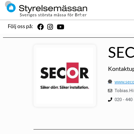
Följ oss på:
SE
Kontaktup
www.seco
Tobias.H
020 - 440