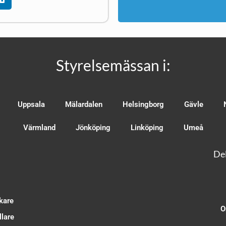
Styrelsemässan i:
Uppsala
Mälardalen
Helsingborg
Gävle
Värmland
Jönköping
Linköping
Umeå
Del
kare
O
lare