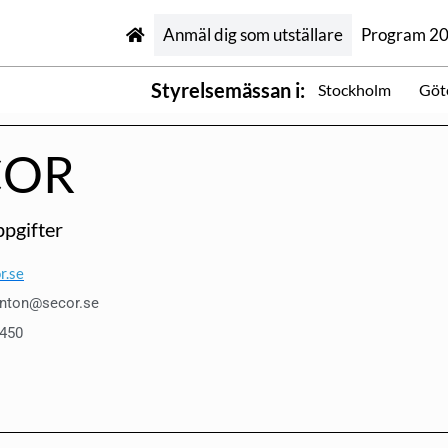
Anmäl dig som utställare
Program 2
Styrelsemässan i:
Stockholm
Göt
COR
pgifter
r.se
inton@secor.se
 450