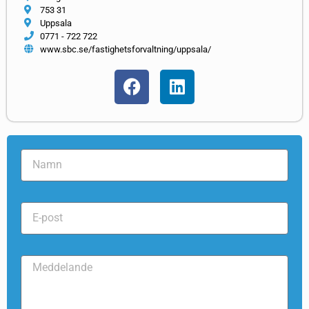
753 31
Uppsala
0771 - 722 722
www.sbc.se/fastighetsforvaltning/uppsala/