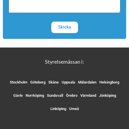
Skicka
Styrelsemässan i:
Stockholm
Göteborg
Skåne
Uppsala
Mälardalen
Helsingborg
Gävle
Norrköping
Sundsvall
Örebro
Värmland
Jönköping
Linköping
Umeå