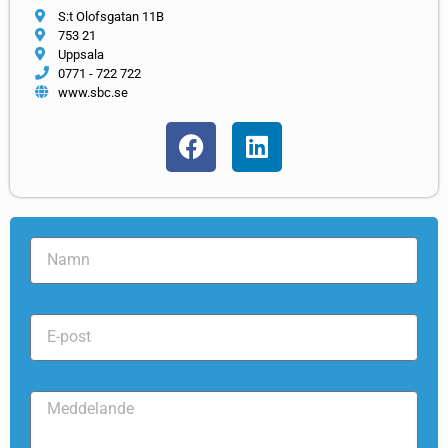
S:t Olofsgatan 11B
753 21
Uppsala
0771 - 722 722
www.sbc.se