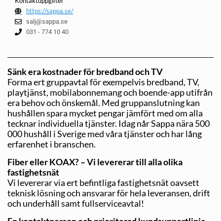
Kontaktuppgifter
https://sappa.se/
salj@sappa.se
031 - 774 10 40
Sänk era kostnader för bredband och TV
Forma ert gruppavtal för exempelvis bredband, TV,
playtjänst, mobilabonnemang och boende-app utifrån
era behov och önskemål. Med gruppanslutning kan
hushållen spara mycket pengar jämfört med om alla
tecknar individuella tjänster. Idag når Sappa nära 500
000 hushåll i Sverige med våra tjänster och har lång
erfarenhet i branschen.
Fiber eller KOAX? – Vi levererar till alla olika
fastighetsnät
Vi levererar via ert befintliga fastighetsnät oavsett
teknisk lösning och ansvarar för hela leveransen, drift
och underhåll samt fullserviceavtal!