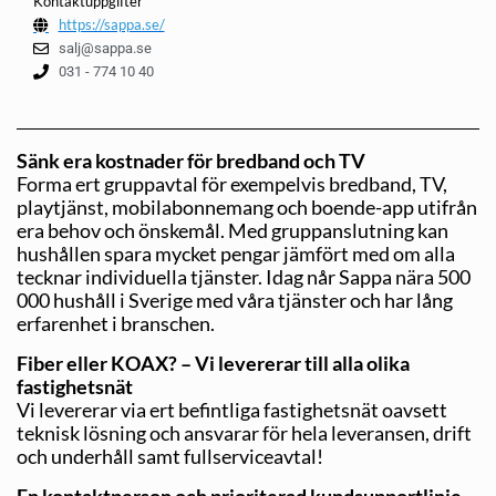
Kontaktuppgifter
https://sappa.se/
salj@sappa.se
031 - 774 10 40
Sänk era kostnader för bredband och TV
Forma ert gruppavtal för exempelvis bredband, TV,
playtjänst, mobilabonnemang och boende-app utifrån
era behov och önskemål. Med gruppanslutning kan
hushållen spara mycket pengar jämfört med om alla
tecknar individuella tjänster. Idag når Sappa nära 500
000 hushåll i Sverige med våra tjänster och har lång
erfarenhet i branschen.
Fiber eller KOAX? – Vi levererar till alla olika
fastighetsnät
Vi levererar via ert befintliga fastighetsnät oavsett
teknisk lösning och ansvarar för hela leveransen, drift
och underhåll samt fullserviceavtal!