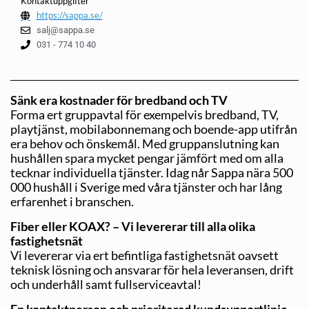
Kontaktuppgifter
https://sappa.se/
salj@sappa.se
031 - 774 10 40
Sänk era kostnader för bredband och TV
Forma ert gruppavtal för exempelvis bredband, TV,
playtjänst, mobilabonnemang och boende-app utifrån
era behov och önskemål. Med gruppanslutning kan
hushållen spara mycket pengar jämfört med om alla
tecknar individuella tjänster. Idag når Sappa nära 500
000 hushåll i Sverige med våra tjänster och har lång
erfarenhet i branschen.
Fiber eller KOAX? – Vi levererar till alla olika
fastighetsnät
Vi levererar via ert befintliga fastighetsnät oavsett
teknisk lösning och ansvarar för hela leveransen, drift
och underhåll samt fullserviceavtal!