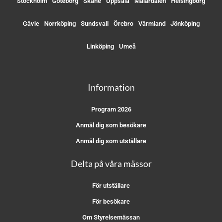
Stockholm
Göteborg
Skåne
Uppsala
Mälardalen
Helsingborg
Gävle
Norrköping
Sundsvall
Örebro
Värmland
Jönköping
Linköping
Umeå
Information
Program 2026
Anmäl dig som besökare
Anmäl dig som utställare
Delta på våra mässor
För utställare
För besökare
Om Styrelsemässan