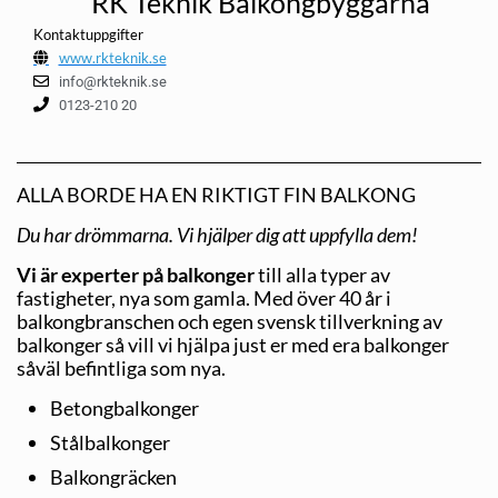
RK Teknik Balkongbyggarna
Kontaktuppgifter
www.rkteknik.se
info@rkteknik.se
0123-210 20
ALLA BORDE HA EN RIKTIGT FIN BALKONG
Du har drömmarna. Vi hjälper dig att uppfylla dem!
Vi är experter på balkonger
till alla typer av
fastigheter, nya som gamla. Med över 40 år i
balkongbranschen och egen svensk tillverkning av
balkonger så vill vi hjälpa just er med era balkonger
såväl befintliga som nya.
Betongbalkonger
Stålbalkonger
Balkongräcken