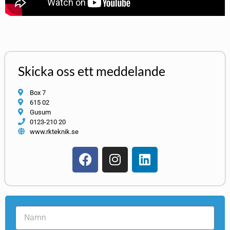
Skicka oss ett meddelande
Box 7
615 02
Gusum
0123-210 20
www.rkteknik.se