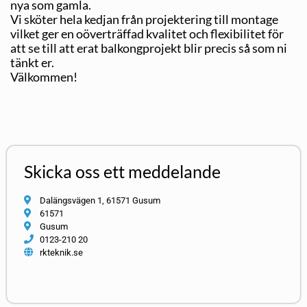
nya som gamla.
Vi sköter hela kedjan från projektering till montage
vilket ger en oöverträffad kvalitet och flexibilitet för
att se till att erat balkongprojekt blir precis så som ni
tänkt er.
Välkommen!
Skicka oss ett meddelande
Dalängsvägen 1, 61571 Gusum
61571
Gusum
0123-210 20
rkteknik.se