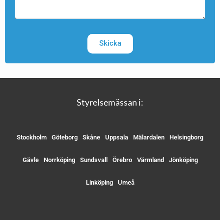
Skicka
Styrelsemässan i:
Stockholm
Göteborg
Skåne
Uppsala
Mälardalen
Helsingborg
Gävle
Norrköping
Sundsvall
Örebro
Värmland
Jönköping
Linköping
Umeå