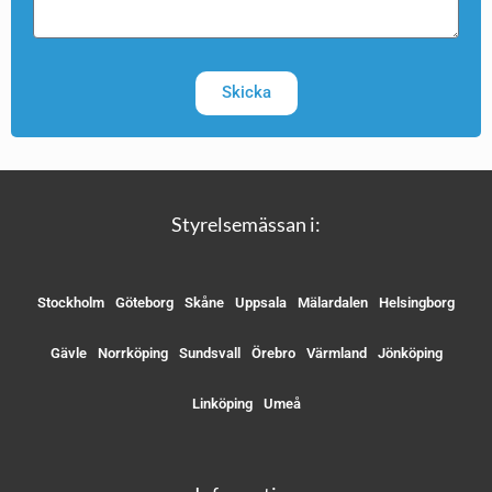
Skicka
Styrelsemässan i:
Stockholm
Göteborg
Skåne
Uppsala
Mälardalen
Helsingborg
Gävle
Norrköping
Sundsvall
Örebro
Värmland
Jönköping
Linköping
Umeå