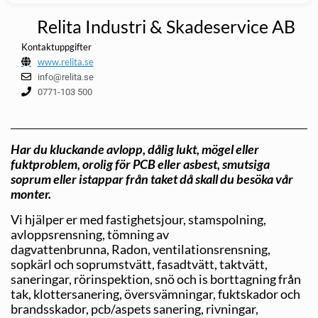
Relita Industri & Skadeservice AB
Kontaktuppgifter
www.relita.se
info@relita.se
0771-103 500
Har du kluckande avlopp, dålig lukt, mögel eller
fuktproblem, orolig för PCB eller asbest, smutsiga
soprum eller istappar från taket då skall du besöka vår
monter.
Vi hjälper er med fastighetsjour, stamspolning,
avloppsrensning, tömning av
dagvattenbrunna, Radon, ventilationsrensning,
sopkärl och soprumstvätt, fasadtvätt, taktvätt,
saneringar, rörinspektion, snö och is borttagning från
tak, klottersanering, översvämningar, fuktskador och
brandsskador, pcb/aspets sanering, rivningar,