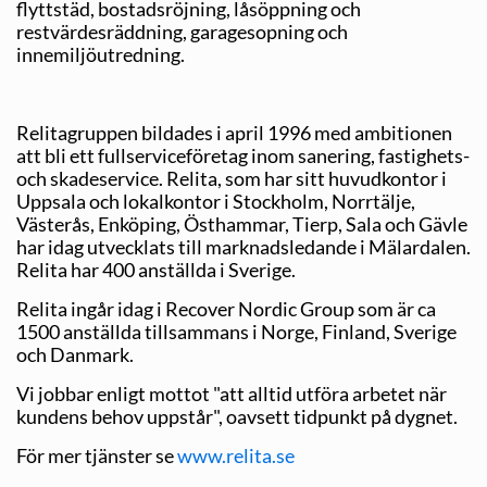
flyttstäd, bostadsröjning, låsöppning och
restvärdesräddning, garagesopning och
innemiljöutredning.
Relitagruppen bildades i april 1996 med ambitionen
att bli ett fullserviceföretag inom sanering, fastighets-
och skadeservice. Relita, som har sitt huvudkontor i
Uppsala och lokalkontor i Stockholm, Norrtälje,
Västerås, Enköping, Östhammar, Tierp, Sala och Gävle
har idag utvecklats till marknadsledande i Mälardalen.
Relita har 400 anställda i Sverige.
Relita ingår idag i Recover Nordic Group som är ca
1500 anställda tillsammans i Norge, Finland, Sverige
och Danmark.
Vi jobbar enligt mottot "att alltid utföra arbetet när
kundens behov uppstår", oavsett tidpunkt på dygnet.
För mer tjänster se
www.relita.se