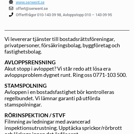
www.serwent.se
offert@serwent.se
Offertfrågor 010-143 09 98, Avloppstopp 010 – 143 09 95
Vi levererar tjänster till bostadsrättsföreningar,
privatpersoner, försäkringsbolag, byggföretag och
fastighetsbolag.
AVLOPPSRENSNING
Akut stopp i avloppet? Vi står redo att lösa era
avloppsproblem dygnet runt. Ring oss 0771-103 500.
STAMSPOLNING
Avloppen i en bostadsfastighet bör kontrolleras
regelbundet. Vi lämnar garanti på utförda
stamspolningar.
RÖRINSPEKTION / STVF
Filmning av ledningar med avancerad
inspektionsutrustning. Upptäcka sprickor/rörbrott
och läckage innan det är för sent.