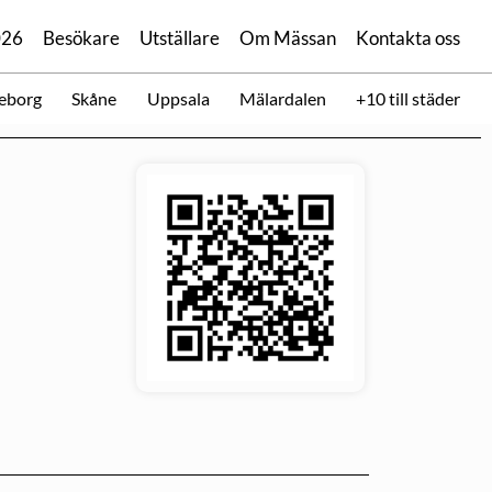
026
Besökare
Utställare
Om Mässan
Kontakta oss
eborg
Skåne
Uppsala
Mälardalen
+10 till städer