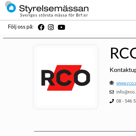
Följ oss på:
RCO
Kontaktup
www.rco.
info@rco
08 - 546 