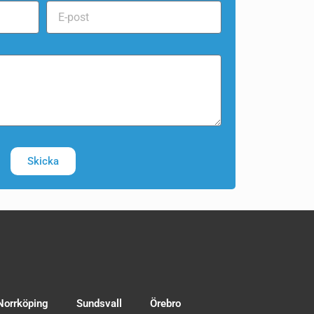
Skicka
Norrköping
Sundsvall
Örebro