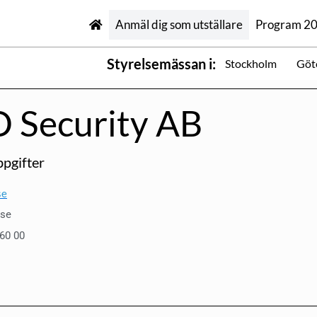
Anmäl dig som utställare
Program 2
Styrelsemässan i:
Stockholm
Göt
 Security AB
pgifter
se
.se
560 00