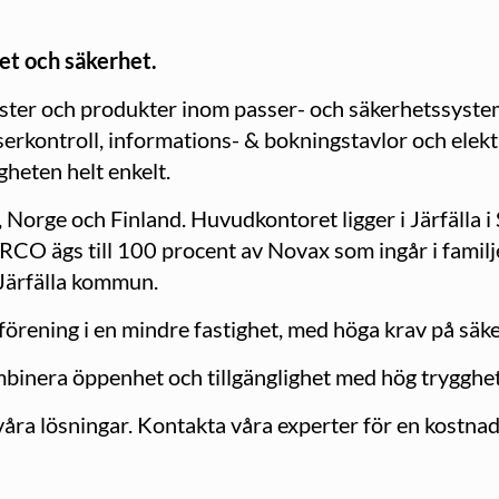
ghet och säkerhet.
änster och produkter inom passer- och säkerhetssystem
serkontroll, informations- & bokningstavlor och elektro
gheten helt enkelt.
, Norge och Finland. Huvudkontoret ligger i Järfälla 
. RCO ägs till 100 procent av Novax som ingår i fami
 Järfälla kommun.
sförening i en mindre fastighet, med höga krav på säke
mbinera öppenhet och tillgänglighet med hög trygghe
 våra lösningar. Kontakta våra experter för en kostna