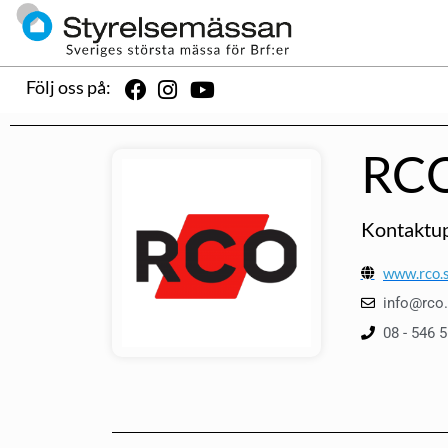
Följ oss på:
RCO
Kontaktup
www.rco.
info@rco
08 - 546 