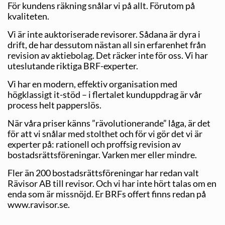
För kundens räkning snålar vi på allt. Förutom på
kvaliteten.
Vi är inte auktoriserade revisorer. Sådana är dyra i
drift, de har dessutom nästan all sin erfarenhet från
revision av aktiebolag. Det räcker inte för oss. Vi har
uteslutande riktiga BRF-experter.
Vi har en modern, effektiv organisation med
högklassigt it-stöd – i flertalet kunduppdrag är vår
process helt papperslös.
När våra priser känns ”rävolutionerande” låga, är det
för att vi snålar med stolthet och för vi gör det vi är
experter på: rationell och proffsig revision av
bostadsrättsföreningar. Varken mer eller mindre.
Fler än 200 bostadsrättsföreningar har redan valt
Rävisor AB till revisor. Och vi har inte hört talas om en
enda som är missnöjd. Er BRFs offert finns redan på
www.ravisor.se.