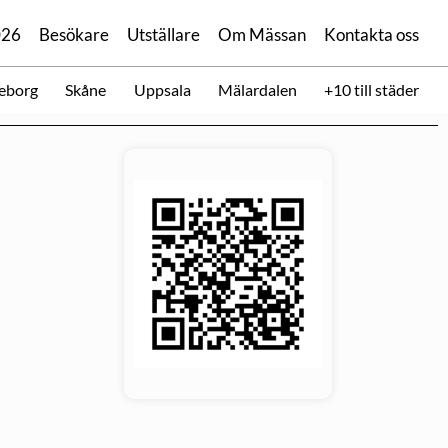
026
Besökare
Utställare
Om Mässan
Kontakta oss
eborg
Skåne
Uppsala
Mälardalen
+10 till städer