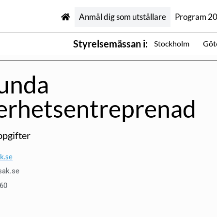
Anmäl dig som utställare
Program 2
Styrelsemässan i:
Stockholm
Göt
unda
erhetsentreprenad
pgifter
k.se
sak.se
60