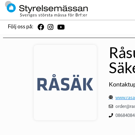
Följ oss på:
Rås
Säk
Kontaktup
www.rasa
order@ra
08684084