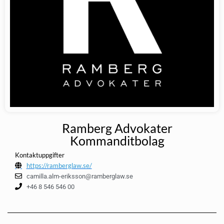
Ramberg Advokater
Kommanditbolag
Kontaktuppgifter
https://ramberglaw.se/
camilla.alm-eriksson@ramberglaw.se
+46 8 546 546 00