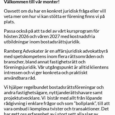
Välkommen till vår monter!
Oavsett om du har en konkret juridisk fråga eller vill
veta mer om hur vi kan stötta er förening finns vi på
plats.
Passa också på att ta del av vårt kursprogram för
hösten 2026 och våren 2027 med kostnadsfria
utbildningar inom bostadsrättsjuridik.
Ramberg Advokater är en affärsjuridisk advokatbyrå
med spetskompetens inom flera rättsområden och
branscher, bland annat fastighetsrätt och
föreningsjuridik. Vår utgångspunkt är alltid klientens
intressen och vi ger konkreta och praktiskt
användbara råd.
Vi hjälper regelbundet bostadsrättsföreningar och
andra fastighetsägare, nyttjanderättshavare samt
projektutvecklare. Vi bistår med allt från löpande
rådgivning i enklare frågor och som ”bollplank”, till att
vara ombud i komplexa tvister och transaktioner. Det
har gett oss erfarenhet av i stort sett alla slag av