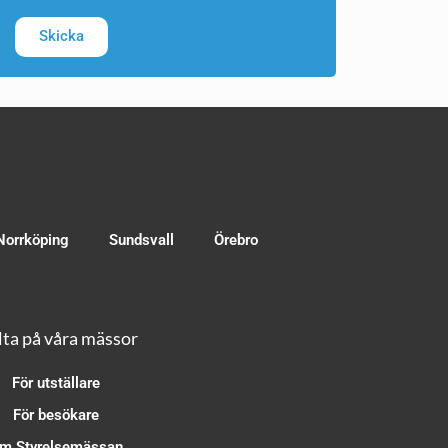
Skicka
Norrköping
Sundsvall
Örebro
ta på våra mässor
För utställare
För besökare
m Styrelsemässan