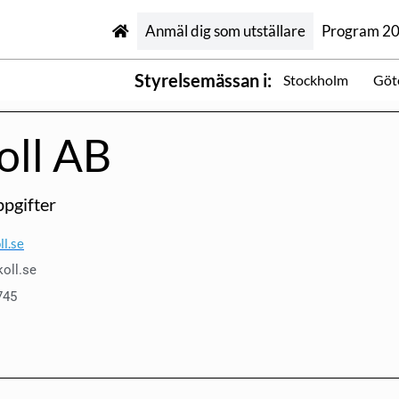
Anmäl dig som utställare
Program 2
Styrelsemässan i:
Stockholm
Göt
oll AB
pgifter
l.se
oll.se
745