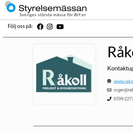
Följ oss på:
Råk
Kontaktup
www.rakol
roger@rak
0709-227