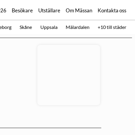
026
Besökare
Utställare
Om Mässan
Kontakta oss
eborg
Skåne
Uppsala
Mälardalen
+10 till städer