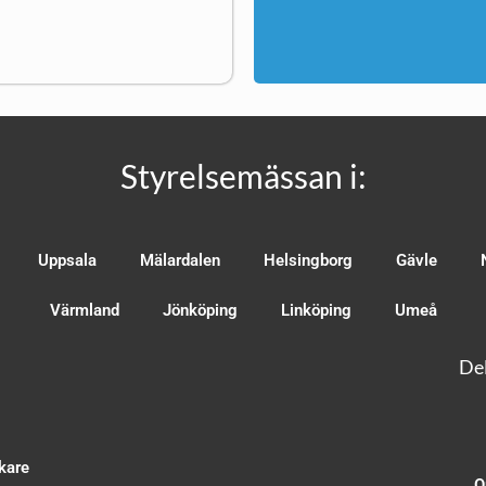
Styrelsemässan i:
Uppsala
Mälardalen
Helsingborg
Gävle
Värmland
Jönköping
Linköping
Umeå
Del
kare
O