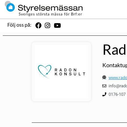
Följ oss på:
Rad
Kontaktup
www.rado
info@rad
0176-107