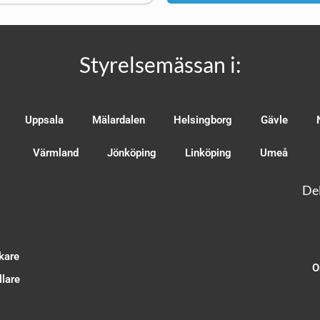
Styrelsemässan i:
Uppsala
Mälardalen
Helsingborg
Gävle
Värmland
Jönköping
Linköping
Umeå
Del
kare
O
lare