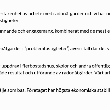
erfarenhet av arbete med radonåtgärder och vi har 
stigheter.
unnande och engagemang, kombinerat med de mest ef
åtgärder i ”problemfastigheter”, även i fall där det vi
uppdrag i flerbostadshus, skolor och andra offentliga
både resultat och utförande av radonåtgärder. Vårt ar
älje som bas. Företaget har högsta ekonomiska stabil