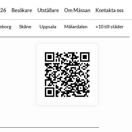
026
Besökare
Utställare
Om Mässan
Kontakta oss
eborg
Skåne
Uppsala
Mälardalen
+10 till städer