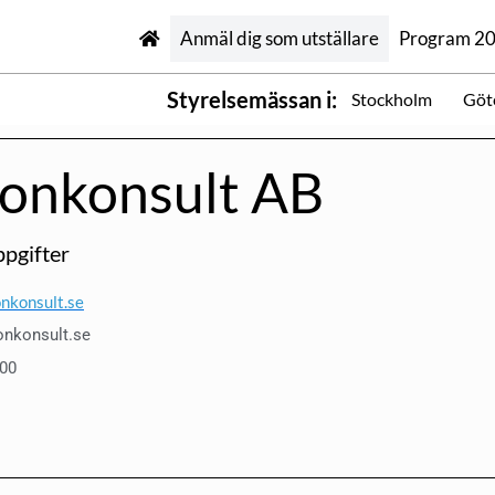
Anmäl dig som utställare
Program 2
Styrelsemässan i:
Stockholm
Göt
onkonsult AB
pgifter
nkonsult.se
onkonsult.se
 00