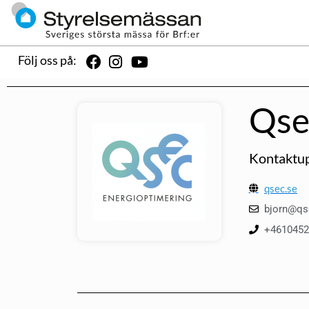
Följ oss på:
Qse
Kontaktup
qsec.se
bjorn@qs
+4610452