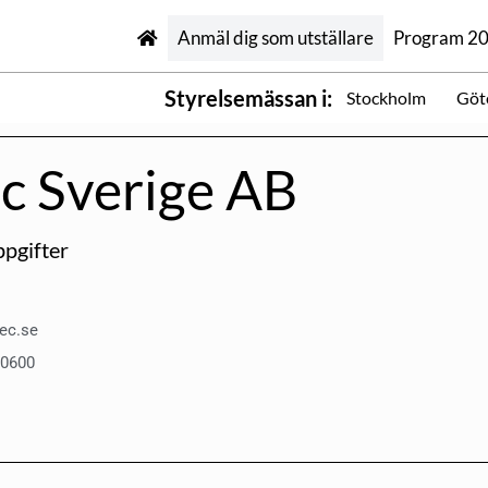
Anmäl dig som utställare
Program 2
Styrelsemässan i:
Stockholm
Göt
c Sverige AB
pgifter
ec.se
0600