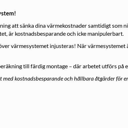
system!
ng att sänka dina värmekostnader samtidigt som ni på
et, är kostnadsbesparande och icke manipulerbart.
ver värmesystemet injusteras! När värmesystemet är
eräkning till färdig montage – där arbetet utförs på et
rt med kostnadsbesparande och hållbara åtgärder för e