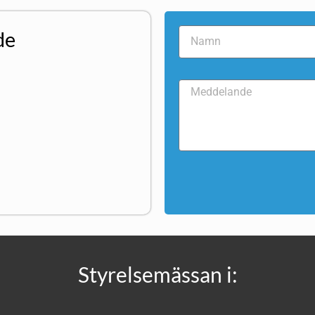
de
Styrelsemässan i: