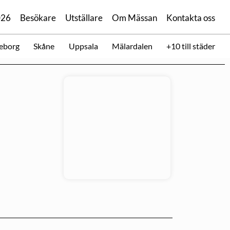
026
Besökare
Utställare
Om Mässan
Kontakta oss
eborg
Skåne
Uppsala
Mälardalen
+10 till städer