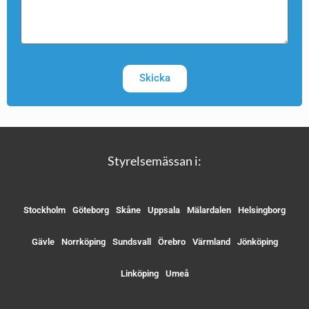
Skicka
Styrelsemässan i:
Stockholm
Göteborg
Skåne
Uppsala
Mälardalen
Helsingborg
Gävle
Norrköping
Sundsvall
Örebro
Värmland
Jönköping
Linköping
Umeå