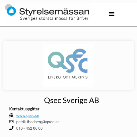
Qsec Sverige AB
Kontaktuppgifter
www.qsec.se
patrik.thodberg@qsec.se
010 - 452 06 00