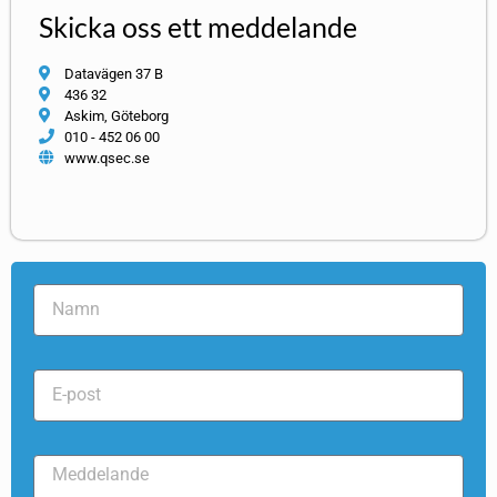
Skicka oss ett meddelande
Datavägen 37 B
436 32
Askim, Göteborg
010 - 452 06 00
www.qsec.se