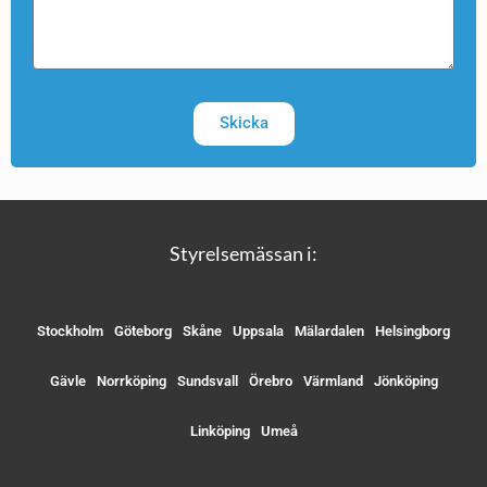
Skicka
Styrelsemässan i:
Stockholm
Göteborg
Skåne
Uppsala
Mälardalen
Helsingborg
Gävle
Norrköping
Sundsvall
Örebro
Värmland
Jönköping
Linköping
Umeå