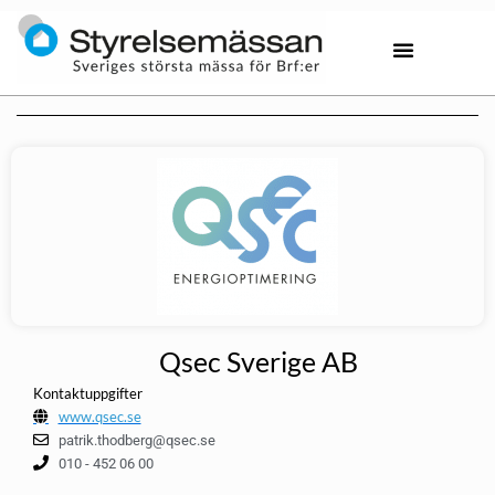
Qsec Sverige AB
Kontaktuppgifter
www.qsec.se
patrik.thodberg@qsec.se
010 - 452 06 00