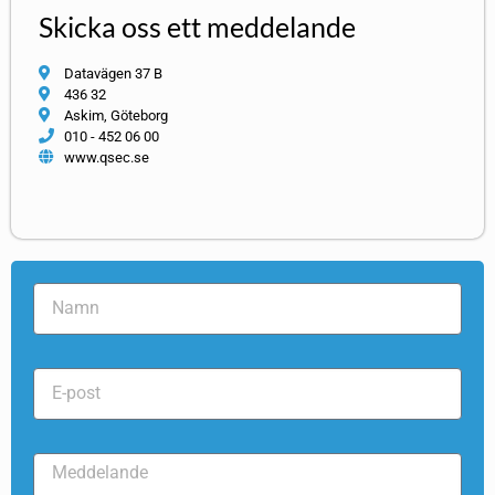
Skicka oss ett meddelande
Datavägen 37 B
436 32
Askim, Göteborg
010 - 452 06 00
www.qsec.se