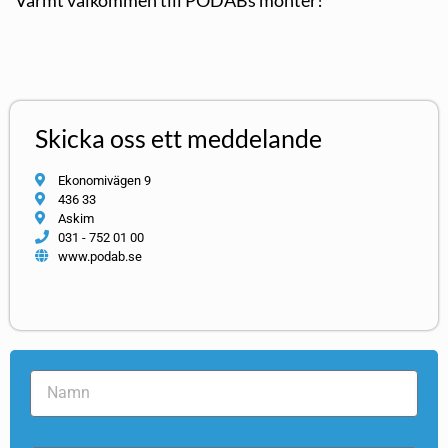
Skicka oss ett meddelande
Ekonomivägen 9
436 33
Askim
031 - 752 01 00
www.podab.se