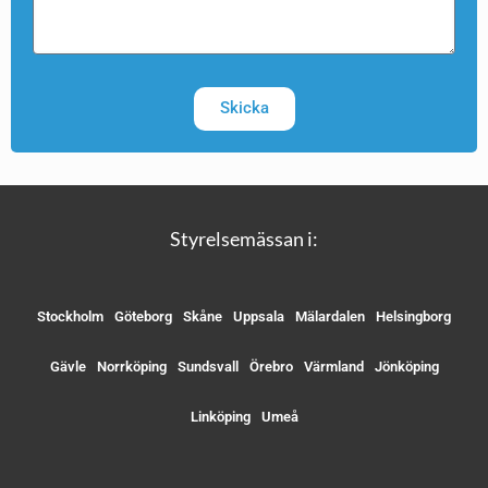
Skicka
Styrelsemässan i:
Stockholm
Göteborg
Skåne
Uppsala
Mälardalen
Helsingborg
Gävle
Norrköping
Sundsvall
Örebro
Värmland
Jönköping
Linköping
Umeå