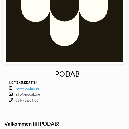
PODAB
Kontaktuppgifter
www.podab.se
info@podab.se
031-752 01 00
Välkommen till PODAB!