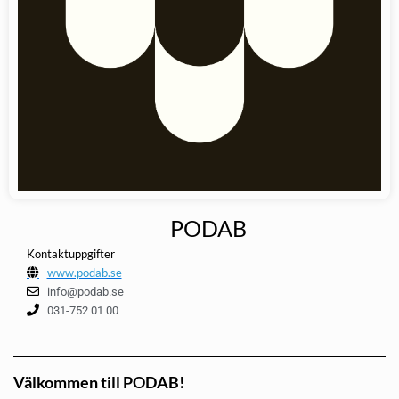
PODAB
Kontaktuppgifter
www.podab.se
info@podab.se
031-752 01 00
Välkommen till PODAB!