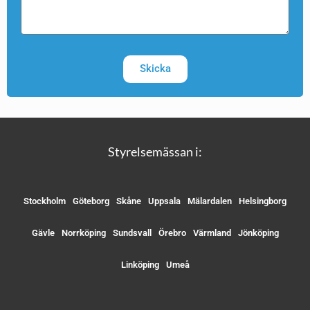
Skicka
Styrelsemässan i:
Stockholm
Göteborg
Skåne
Uppsala
Mälardalen
Helsingborg
Gävle
Norrköping
Sundsvall
Örebro
Värmland
Jönköping
Linköping
Umeå