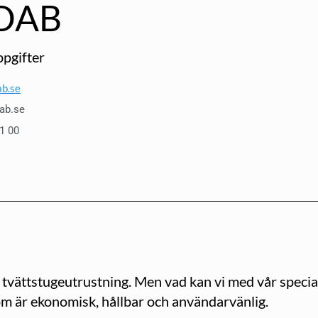
DAB
pgifter
b.se
ab.se
1 00
 tvättstugeutrustning. Men vad kan vi med vår specia
om är ekonomisk, hållbar och användarvänlig.