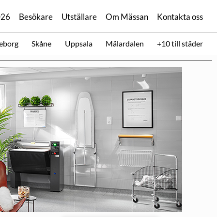
026
Besökare
Utställare
Om Mässan
Kontakta oss
eborg
Skåne
Uppsala
Mälardalen
+10 till städer