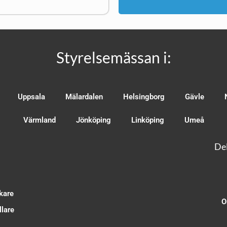
Styrelsemässan i:
Uppsala
Mälardalen
Helsingborg
Gävle
Värmland
Jönköping
Linköping
Umeå
Del
kare
O
lare