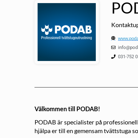
PO
Kontaktup
www.poda
info@pod
031-752 0
Välkommen till PODAB!
PODAB är specialister på professionell
hjälpa er till en gemensam tvättstuga s