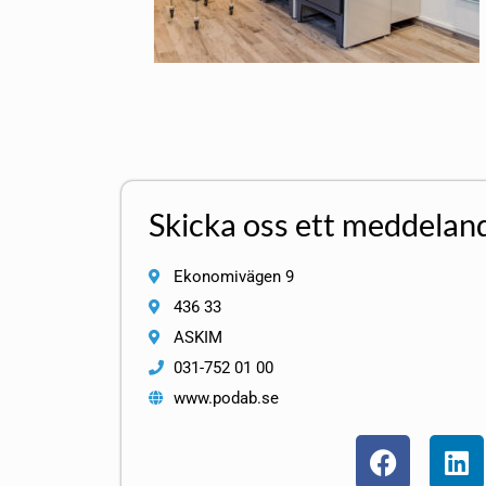
Skicka oss ett meddelan
Ekonomivägen 9
436 33
ASKIM
031-752 01 00
www.podab.se