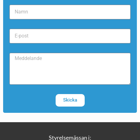
Skicka
Styrelsemässan i: