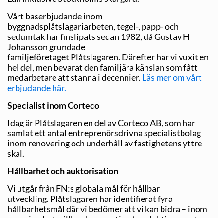
Vårt baserbjudande inom
byggnadsplåtslagariarbeten, tegel-, papp- och
sedumtak har finslipats sedan 1982, då Gustav H
Johansson grundade
familjeföretaget
Plåtslagaren.
Därefter har vi vuxit en
hel del, men bevarat den familjära känslan som fått
medarbetare att stanna i decennier.
Läs mer om vårt
erbjudande här.
Specialist inom Corteco
Idag är Plåtslagaren en del av Corteco AB, som har
samlat ett antal entreprenörs­drivna specialistbolag
inom renovering och underhåll av fastighetens yttre
skal.
Hållbarhet och auktorisation
Vi utgår från FN:s globala mål för hållbar
utveckling.
Plåtslagaren har identifierat fyra
hållbarhetsmål där vi bedömer att vi kan bidra – inom