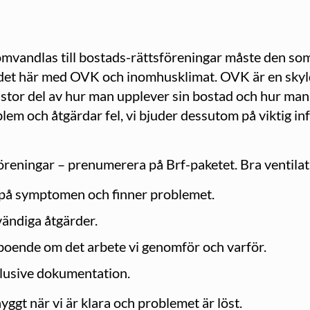
mvandlas till bostads-rättsföreningar måste den som 
m det här med OVK och inomhusklimat. OVK är en skyld
stor del av hur man upplever sin bostad och hur man 
oblem och åtgärdar fel, vi bjuder dessutom på viktig 
eningar – prenumerera på Brf-paketet. Bra ventilatio
vi på symptomen och finner problemet.
vändiga åtgärder.
e boende om det arbete vi genomför och varför.
klusive dokumentation.
snyggt när vi är klara och problemet är löst.