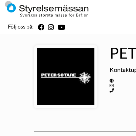
Följ oss på:
PET
Kontaktup