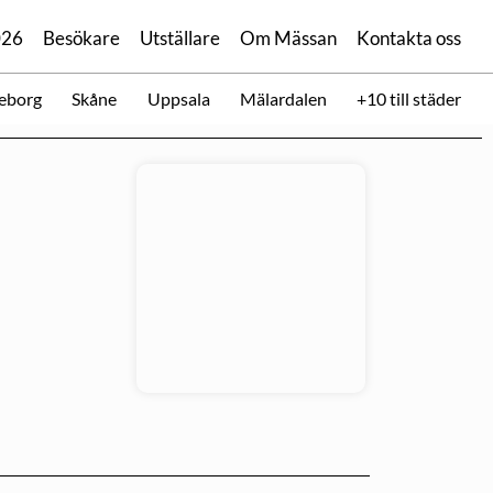
026
Besökare
Utställare
Om Mässan
Kontakta oss
eborg
Skåne
Uppsala
Mälardalen
+10 till städer