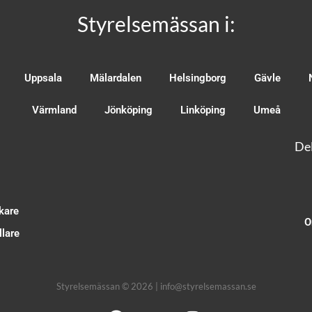
Styrelsemässan i:
Uppsala
Mälardalen
Helsingborg
Gävle
Värmland
Jönköping
Linköping
Umeå
Del
kare
O
lare
Styrelsemässan © 2026 | info@styrelsemassan.se