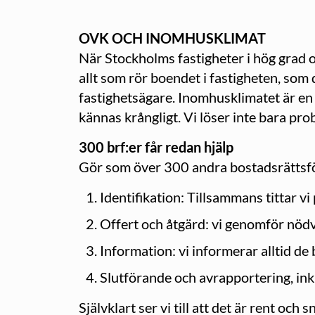
OVK OCH INOMHUSKLIMAT
När Stockholms fastigheter i hög grad o
allt som rör boendet i fastigheten, so
fastighetsägare. Inomhusklimatet är en 
kännas krångligt. Vi löser inte bara pr
300 brf:er får redan hjälp
Gör som över 300 andra bostadsrättsför
Identifikation: Tillsammans tittar 
Offert och åtgärd: vi genomför nöd
Information: vi informerar alltid d
Slutförande och avrapportering, in
Självklart ser vi till att det är rent och 