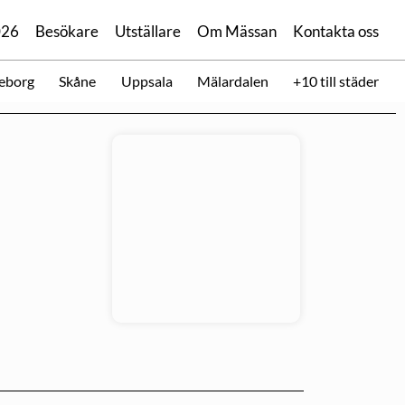
026
Besökare
Utställare
Om Mässan
Kontakta oss
eborg
Skåne
Uppsala
Mälardalen
+10 till städer