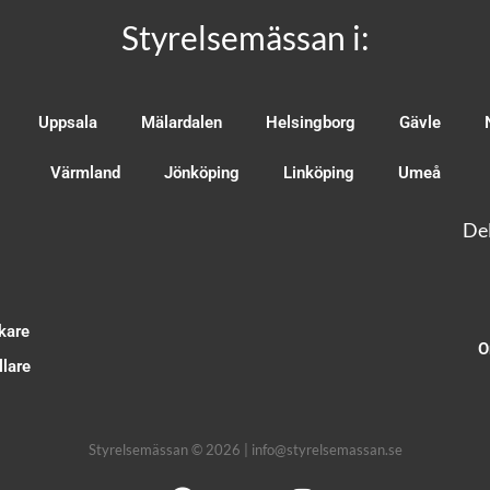
Styrelsemässan i:
Uppsala
Mälardalen
Helsingborg
Gävle
Värmland
Jönköping
Linköping
Umeå
Del
kare
O
lare
Styrelsemässan © 2026 | info@styrelsemassan.se