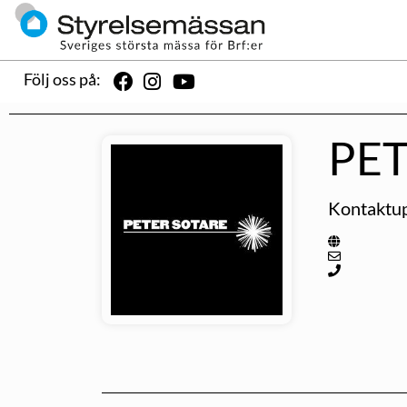
Följ oss på:
PET
Kontaktup