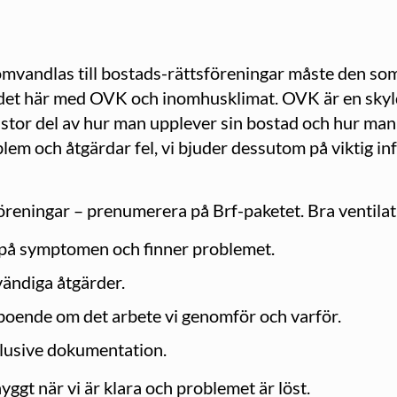
mvandlas till bostads-rättsföreningar måste den som 
m det här med OVK och inomhusklimat. OVK är en skyld
stor del av hur man upplever sin bostad och hur man 
oblem och åtgärdar fel, vi bjuder dessutom på viktig 
eningar – prenumerera på Brf-paketet. Bra ventilatio
vi på symptomen och finner problemet.
vändiga åtgärder.
e boende om det arbete vi genomför och varför.
klusive dokumentation.
snyggt när vi är klara och problemet är löst.