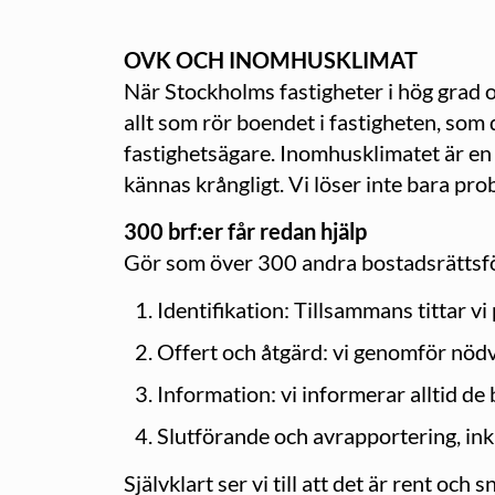
OVK OCH INOMHUSKLIMAT
När Stockholms fastigheter i hög grad o
allt som rör boendet i fastigheten, so
fastighetsägare. Inomhusklimatet är en 
kännas krångligt. Vi löser inte bara pr
300 brf:er får redan hjälp
Gör som över 300 andra bostadsrättsför
Identifikation: Tillsammans tittar 
Offert och åtgärd: vi genomför nöd
Information: vi informerar alltid d
Slutförande och avrapportering, in
Självklart ser vi till att det är rent och 