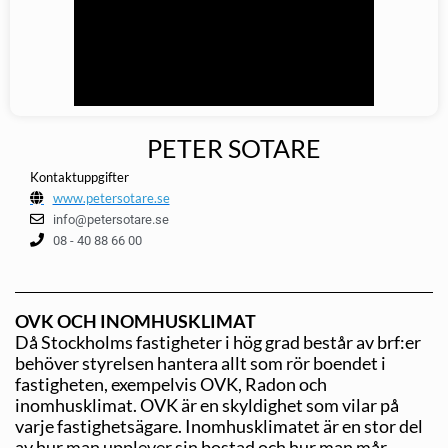
PETER SOTARE
Kontaktuppgifter
www.petersotare.se
info@petersotare.se
08 - 40 88 66 00
OVK OCH INOMHUSKLIMAT
Då Stockholms fastigheter i hög grad består av brf:er
behöver styrelsen hantera allt som rör boendet i
fastigheten, exempelvis OVK, Radon och
inomhusklimat. OVK är en skyldighet som vilar på
varje fastighetsägare. Inomhusklimatet är en stor del
av hur man upplever sin bostad och hur man mår.