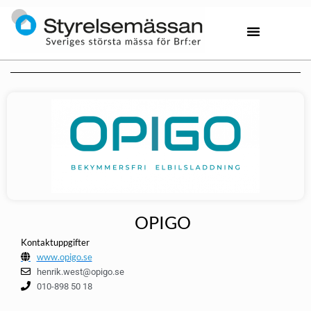
OPIGO
Kontaktuppgifter
www.opigo.se
henrik.west@opigo.se
010-898 50 18