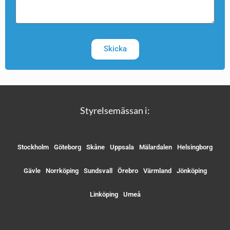
Skicka
Styrelsemässan i:
Stockholm
Göteborg
Skåne
Uppsala
Mälardalen
Helsingborg
Gävle
Norrköping
Sundsvall
Örebro
Värmland
Jönköping
Linköping
Umeå