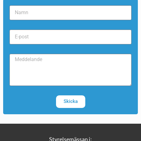
Skicka
Styrelsemässan i: