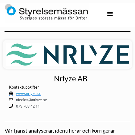
Nrlyze AB
Kontaktuppgifter
www.nrlyze.se
nicolas@nrlyze.se
073 703 42 11
Vår tjänst analyserar, identifierar och korrigerar