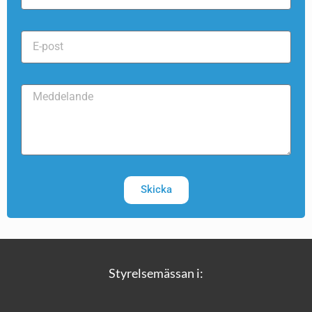
Skicka
Styrelsemässan i: