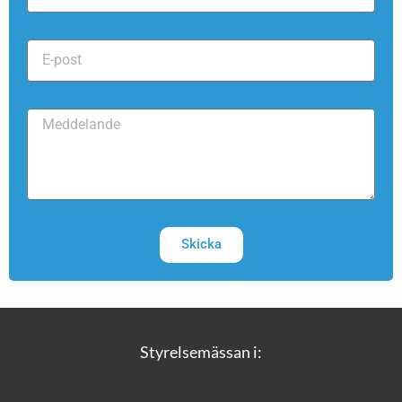
Skicka
Styrelsemässan i: