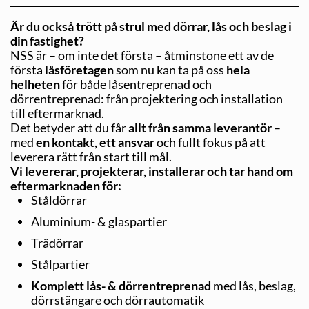
Är du också trött på strul med dörrar, lås och beslag i
din fastighet?
NSS är – om inte det första – åtminstone ett av de
första
låsföretagen
som nu kan ta på oss
hela
helheten
för både låsentreprenad och
dörrentreprenad: från projektering och installation
till eftermarknad.
Det betyder att du får
allt från samma leverantör
–
med
en kontakt, ett ansvar
och fullt fokus på att
leverera rätt från start till mål.
Vi levererar, projekterar, installerar och tar hand om
eftermarknaden för:
Ståldörrar
Aluminium- & glaspartier
Trädörrar
Stålpartier
Komplett lås- & dörrentreprenad
med lås, beslag,
dörrstängare och dörrautomatik