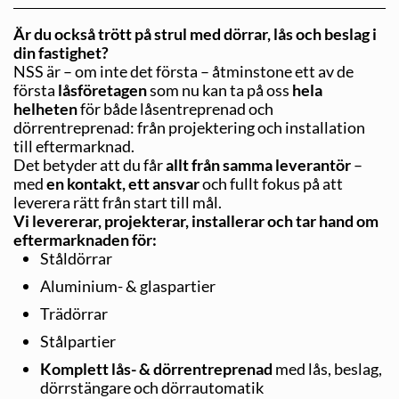
Är du också trött på strul med dörrar, lås och beslag i
din fastighet?
NSS är – om inte det första – åtminstone ett av de
första
låsföretagen
som nu kan ta på oss
hela
helheten
för både låsentreprenad och
dörrentreprenad: från projektering och installation
till eftermarknad.
Det betyder att du får
allt från samma leverantör
–
med
en kontakt, ett ansvar
och fullt fokus på att
leverera rätt från start till mål.
Vi levererar, projekterar, installerar och tar hand om
eftermarknaden för:
Ståldörrar
Aluminium- & glaspartier
Trädörrar
Stålpartier
Komplett lås- & dörrentreprenad
med lås, beslag,
dörrstängare och dörrautomatik