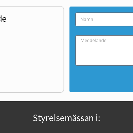
de
Styrelsemässan i: