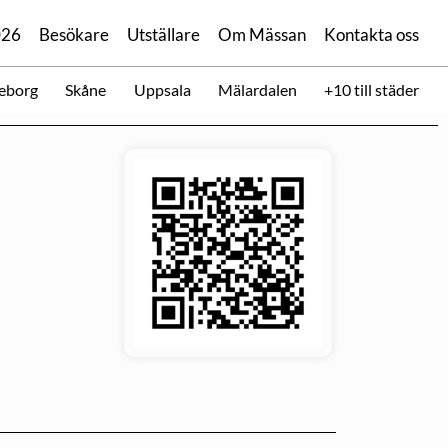
026
Besökare
Utställare
Om Mässan
Kontakta oss
eborg
Skåne
Uppsala
Mälardalen
+10 till städer