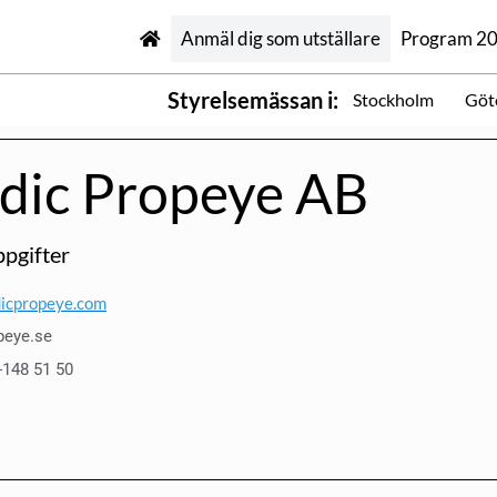
Anmäl dig som utställare
Program 2
Styrelsemässan i:
Stockholm
Göt
dic Propeye AB
pgifter
icpropeye.com
peye.se
-148 51 50