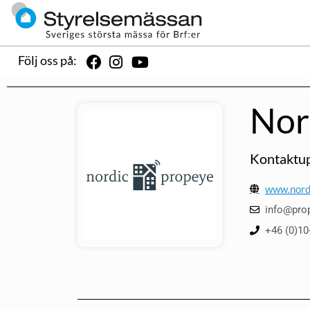
Följ oss på:
Nor
Kontaktup
www.nord
info@pro
+46 (0)10