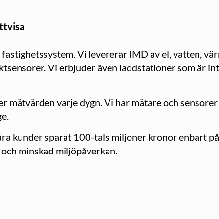
ttvisa
fastighetssystem. Vi levererar IMD av el, vatten, v
tsensorer. Vi erbjuder även laddstationer som är int
er mätvärden varje dygn. Vi har mätare och sensorer
ge.
ra kunder sparat 100-tals miljoner kronor enbart 
r och minskad miljö­påverkan.