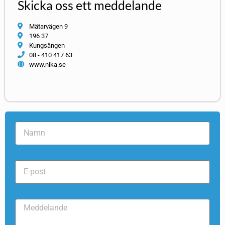
Skicka oss ett meddelande
Mätarvägen 9
196 37
Kungsängen
08 - 410 417 63
www.nika.se