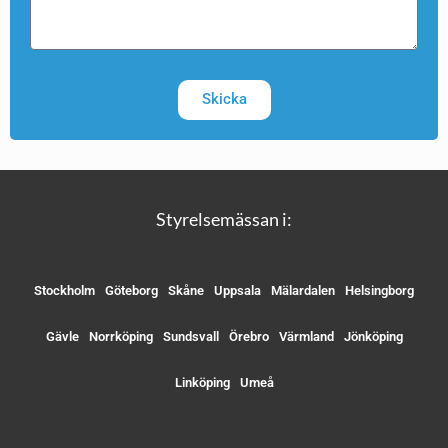
Skicka
Styrelsemässan i:
Stockholm
Göteborg
Skåne
Uppsala
Mälardalen
Helsingborg
Gävle
Norrköping
Sundsvall
Örebro
Värmland
Jönköping
Linköping
Umeå