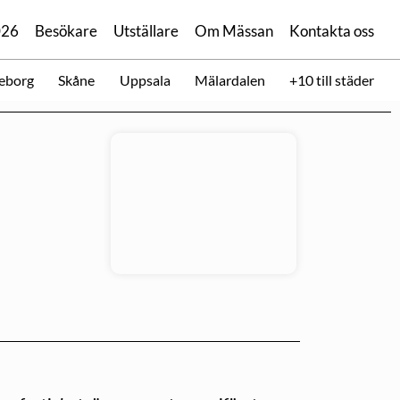
026
Besökare
Utställare
Om Mässan
Kontakta oss
eborg
Skåne
Uppsala
Mälardalen
+10 till städer