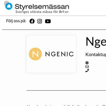
Följ oss på:
Nge
Kontaktup