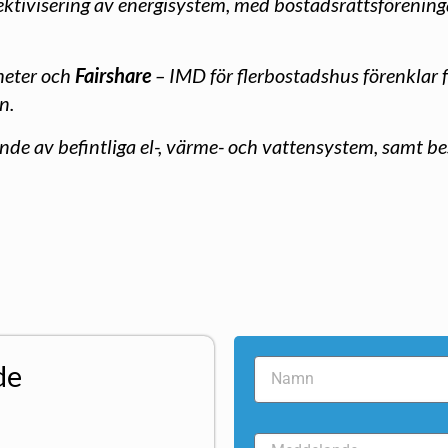
ektivisering av energisystem, med bostadsrättsföreninga
gheter och
Fairshare
– IMD för flerbostadshus förenklar 
en.
jande av befintliga el-, värme- och vattensystem, samt
de