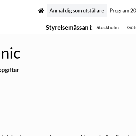
Anmäl dig som utställare
Program 2
Styrelsemässan i:
Stockholm
Göt
nic
pgifter