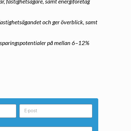
r, fastighetsägare, samt energiföretag
fastighetsägandet och ger överblick, samt
 besparingspotentialer på mellan 6–12%