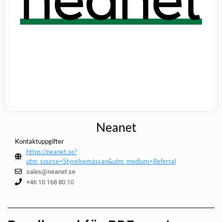
Neanet
Kontaktuppgifter
https://neanet.se?
utm_source=Styrelsemässan&utm_medium=Referral
sales@neanet.se
+46 10 168 80 10