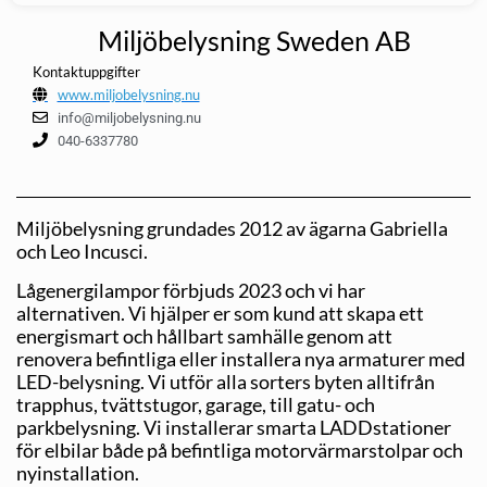
Miljöbelysning Sweden AB
Kontaktuppgifter
www.miljobelysning.nu
info@miljobelysning.nu
040-6337780
Miljöbelysning grundades 2012 av ägarna Gabriella
och Leo Incusci.
Lågenergilampor förbjuds 2023 och vi har
alternativen. Vi hjälper er som kund att skapa ett
energismart och hållbart samhälle genom att
renovera befintliga eller installera nya armaturer med
LED-belysning. Vi utför alla sorters byten alltifrån
trapphus, tvättstugor, garage, till gatu- och
parkbelysning. Vi installerar smarta LADDstationer
för elbilar både på befint­liga motorvärmarstolpar och
nyinstallation.