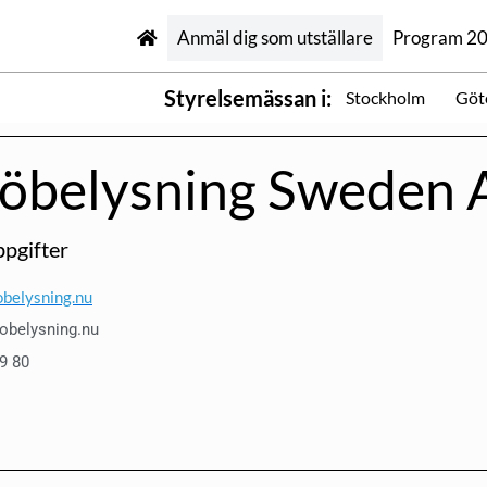
Anmäl dig som utställare
Program 2
Styrelsemässan i:
Stockholm
Göt
jöbelysning Sweden 
pgifter
belysning.nu
obelysning.nu
9 80