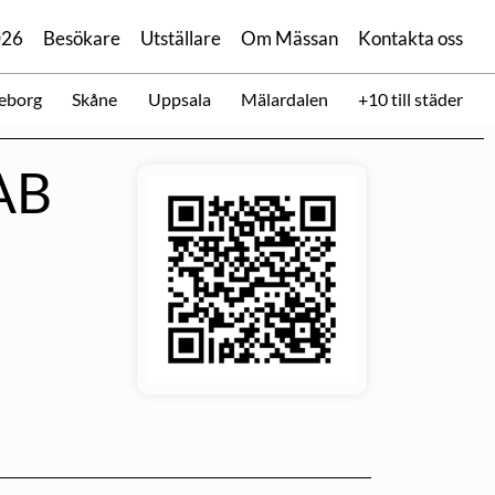
026
Besökare
Utställare
Om Mässan
Kontakta oss
eborg
Skåne
Uppsala
Mälardalen
+10 till städer
AB