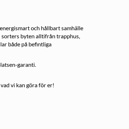
 energismart och hållbart samhälle
 sorters byten alltifrån trapphus,
ar både på befint­liga
platsen-garanti.
vad vi kan göra för er!