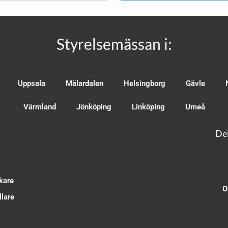
Styrelsemässan i:
Uppsala
Mälardalen
Helsingborg
Gävle
Värmland
Jönköping
Linköping
Umeå
Del
kare
O
lare