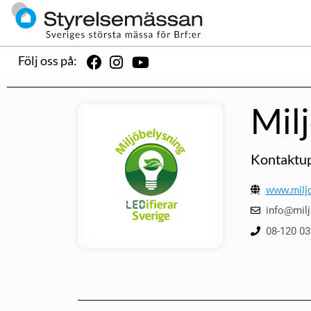
Följ oss på:
Mil
Kontaktup
www.miljo
info@milj
08-120 03